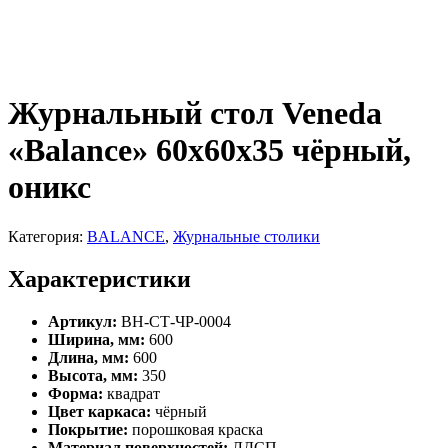
Журнальный стол Veneda
«Balance» 60х60х35 чёрный,
оникс
Категория:
BALANCE
,
Журнальные столики
Характеристики
Артикул:
ВН-СТ-ЧР-0004
Ширина, мм:
600
Длина, мм:
600
Высота, мм:
350
Форма:
квадрат
Цвет каркаса:
чёрный
Покрытие:
порошковая краска
Материал поверхностей:
ЛДСП