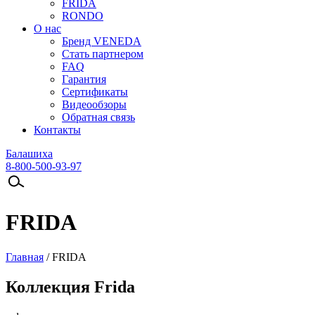
FRIDA
RONDO
О нас
Бренд VENEDA
Стать партнером
FAQ
Гарантия
Сертификаты
Видеообзоры
Обратная связь
Контакты
Балашиха
8-800-500-93-97
FRIDA
Главная
/
FRIDA
Коллекция Frida