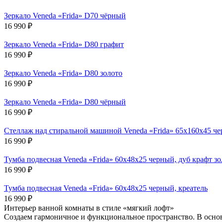
Зеркало Veneda «Frida» D70 чёрный
16 990
₽
Зеркало Veneda «Frida» D80 графит
16 990
₽
Зеркало Veneda «Frida» D80 золото
16 990
₽
Зеркало Veneda «Frida» D80 чёрный
16 990
₽
Стеллаж над стиральной машиной Veneda «Frida» 65х160х45 че
16 990
₽
Тумба подвесная Veneda «Frida» 60х48х25 черный, дуб крафт з
16 990
₽
Тумба подвесная Veneda «Frida» 60х48х25 черный, креатель
16 990
₽
Интерьер ванной комнаты в стиле «мягкий лофт»
Создаем гармоничное и функциональное пространство. В осно